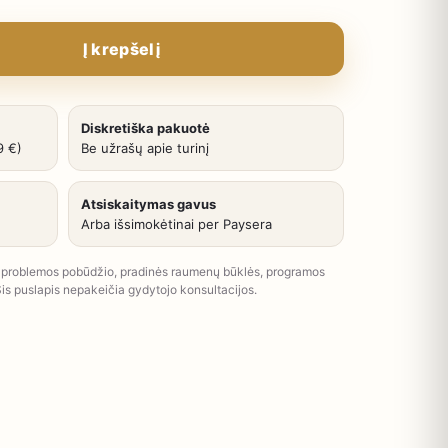
Į krepšelį
Diskretiška pakuotė
9 €)
Be užrašų apie turinį
Atsiskaitymas gavus
Arba išsimokėtinai per Paysera
uo problemos pobūdžio, pradinės raumenų būklės, programos
is puslapis nepakeičia gydytojo konsultacijos.