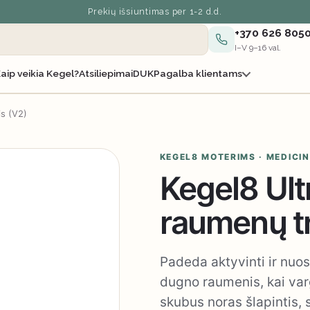
Prekių išsiuntimas per 1-2 d.d.
+370 626 805
I–V 9–16 val.
aip veikia Kegel?
Atsiliepimai
DUK
Pagalba klientams
is (V2)
KEGEL8 MOTERIMS · MEDICIN
Kegel8 Ul
raumenų tr
Padeda aktyvinti ir nuos
dugno raumenis, kai var
skubus noras šlapintis