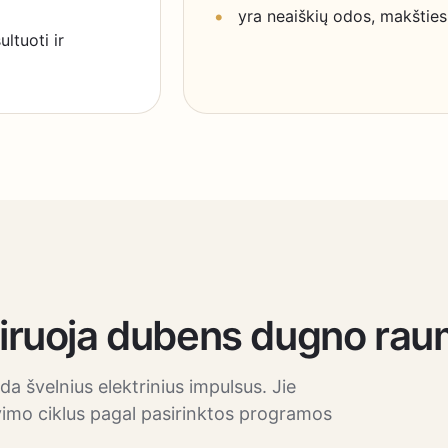
yra neaiškių odos, makšties
ltuoti ir
eniruoja dubens dugno ra
a švelnius elektrinius impulsus. Jie
avimo ciklus pagal pasirinktos programos