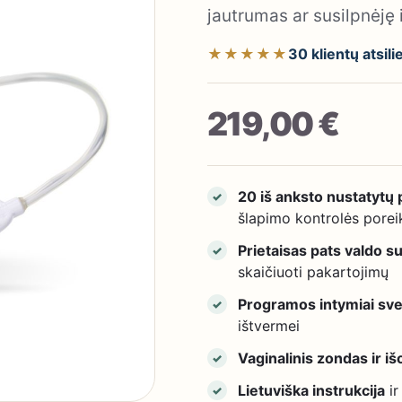
jautrumas ar susilpnėję 
★★★★★
30 klientų atsil
219,00 €
20 iš anksto nustatytų
✓
šlapimo kontrolės porei
Prietaisas pats valdo su
✓
skaičiuoti pakartojimų
Programos intymiai sve
✓
ištvermei
Vaginalinis zondas ir išo
✓
Lietuviška instrukcija
ir
✓