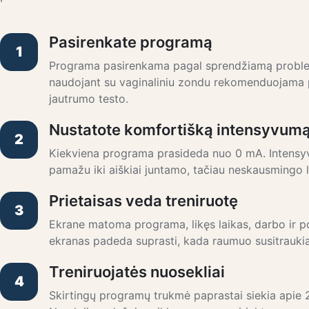
Pasirenkate programą
1
Programa pasirenkama pagal sprendžiamą proble
naudojant su vaginaliniu zondu rekomenduojama 
jautrumo testo.
Nustatote komfortišką intensyvum
2
Kiekviena programa prasideda nuo 0 mA. Intens
pamažu iki aiškiai juntamo, tačiau neskausmingo l
Prietaisas veda treniruotę
3
Ekrane matoma programa, likęs laikas, darbo ir po
ekranas padeda suprasti, kada raumuo susitraukia, 
Treniruojatės nuosekliai
4
Skirtingų programų trukmė paprastai siekia apie 