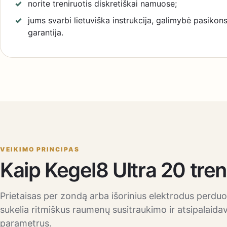
norite treniruotis diskretiškai namuose;
jums svarbi lietuviška instrukcija, galimybė pasikonsu
garantija.
VEIKIMO PRINCIPAS
Kaip Kegel8 Ultra 20 tr
Prietaisas per zondą arba išorinius elektrodus perduod
sukelia ritmiškus raumenų susitraukimo ir atsipalaid
parametrus.