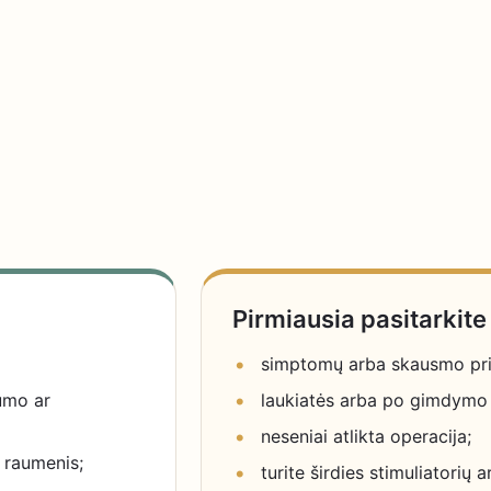
Pirmiausia pasitarkite 
simptomų arba skausmo prie
umo ar
laukiatės arba po gimdymo 
neseniai atlikta operacija;
o raumenis;
turite širdies stimuliatorių 