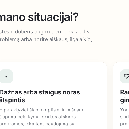
mano situacijai?
stesni dubens dugno treniruokliai. Jis
roblemą arba norite aiškaus, ilgalaikio,
⌁
Dažnas arba staigus noras
Ra
šlapintis
gi
Hiperaktyviai šlapimo pūslei ir mišriam
Yra
šlapimo nelaikymui skirtos atskiros
skir
programos, įskaitant naudojimą su
prog