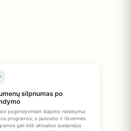
♡
umenų silpnumas po
mdymo
 dvi pogimdyviniam šlapimo nelaikymui
tos programos, o jautrumo ir ištvermės
ramos gali būti aktualios susilpnėjus