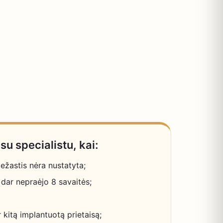
su specialistu, kai:
žastis nėra nustatyta;
dar nepraėjo 8 savaitės;
ar kitą implantuotą prietaisą;