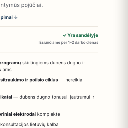
intymūs pojūčiai.
iepimai ↓
✓ Yra sandėlyje
Išsiunčiame per 1–2 darbo dienas
 programų
skirtingiems dubens dugno ir
kiams
sitraukimo ir poilsio ciklus
— nereikia
ikatai
— dubens dugno tonusui, jautrumui ir
riniai elektrodai
komplekte
 konsultacijos lietuvių kalba