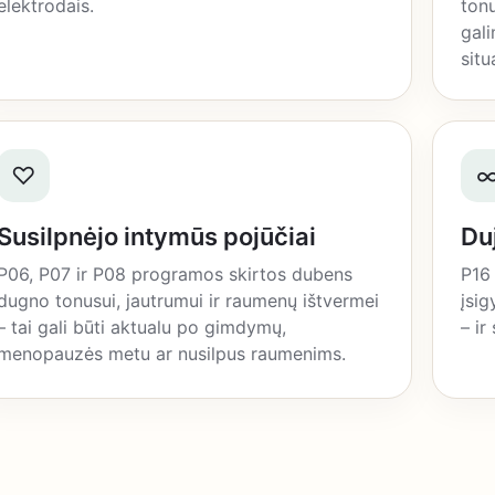
elektrodais.
tonu
gali
situ
♡
Susilpnėjo intymūs pojūčiai
Du
P06, P07 ir P08 programos skirtos dubens
P16
dugno tonusui, jautrumui ir raumenų ištvermei
įsig
– tai gali būti aktualu po gimdymų,
– ir
menopauzės metu ar nusilpus raumenims.