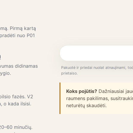
mą. Pirmą kartą
pradėti nuo P01
ą
yvumas didinamas
Pakuotė ir priedai nuolat atnaujinami, t
ygio.
prietaiso.
Koks pojūtis?
Dažniausiai jau
ilsio fazės. V2
raumens pakilimas, susitrauki
o kada ilsisi.
neturėtų skaudėti.
20–60 minučių.