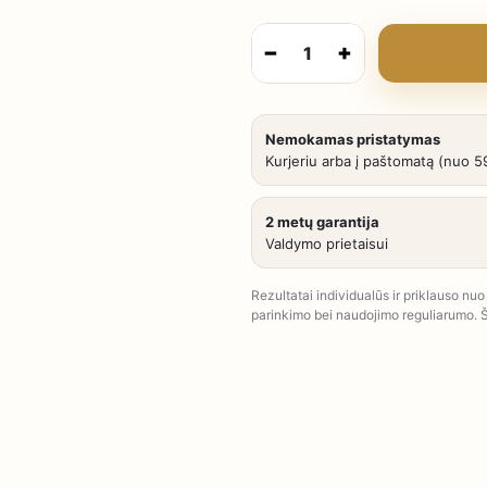
−
+
1
Nemokamas pristatymas
Kurjeriu arba į paštomatą (nuo 5
2 metų garantija
Valdymo prietaisui
Rezultatai individualūs ir priklauso n
parinkimo bei naudojimo reguliarumo. Š