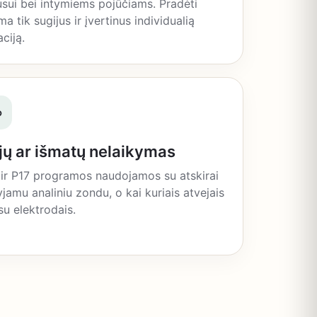
sui bei intymiems pojūčiams. Pradėti
ma tik sugijus ir įvertinus individualią
aciją.
∞
jų ar išmatų nelaikymas
 ir P17 programos naudojamos su atskirai
yjamu analiniu zondu, o kai kuriais atvejais
 su elektrodais.