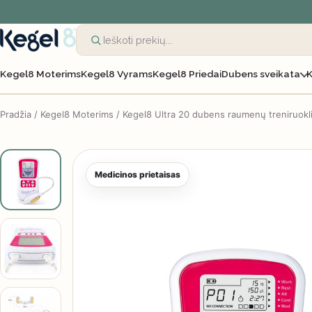
Kegel8 Moterims
Kegel8 Vyrams
Kegel8 Priedai
Dubens sveikata
K
Pradžia
/
Kegel8 Moterims
/ Kegel8 Ultra 20 dubens raumenų treniruokl
Medicinos prietaisas