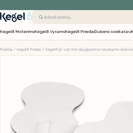
Kegel8 Moterims
Kegel8 Vyrams
Kegel8 Priedai
Dubens sveikata
K
Pradžia
/
Kegel8 Priedai
/ Kegel8 50 x 40 mm daugkartinio naudojimo silikonini