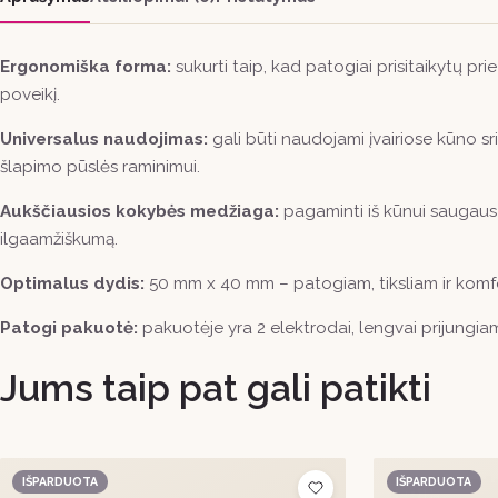
Ergonomiška forma:
sukurti taip, kad patogiai prisitaikytų pri
poveikį.
Universalus naudojimas:
gali būti naudojami įvairiose kūno sri
šlapimo pūslės raminimui.
Aukščiausios kokybės medžiaga:
pagaminti iš kūnui saugaus s
ilgaamžiškumą.
Optimalus dydis:
50 mm x 40 mm – patogiam, tiksliam ir komf
Patogi pakuotė:
pakuotėje yra 2 elektrodai, lengvai prijungiam
Jums taip pat gali patikti
IŠPARDUOTA
IŠPARDUOTA