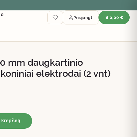
00
Prisijungti
0,00 €
40 mm daugkartinio
koniniai elektrodai (2 vnt)
Į krepšelį