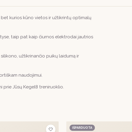
e bet kurios kūno vietos ir užtikrintų optimalų
tyse, taip pat kaip čiurnos elektrodai jautrios
ilikono, užtikrinančio puikų laidumą ir
ortiškam naudojimui.
i prie Jūsų Kegel8 treniruoklio.
IŠPARDUOTA