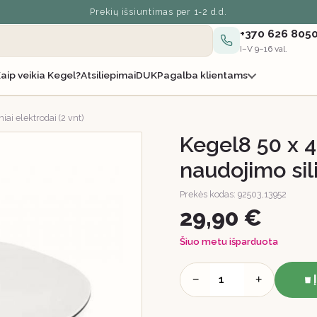
Prekių išsiuntimas per 1-2 d.d.
+370 626 805
I–V 9–16 val.
aip veikia Kegel?
Atsiliepimai
DUK
Pagalba klientams
ai elektrodai (2 vnt)
Kegel8 50 x 
naudojimo sili
Prekės kodas: 92503,13952
29,90 €
Šiuo metu išparduota
−
+