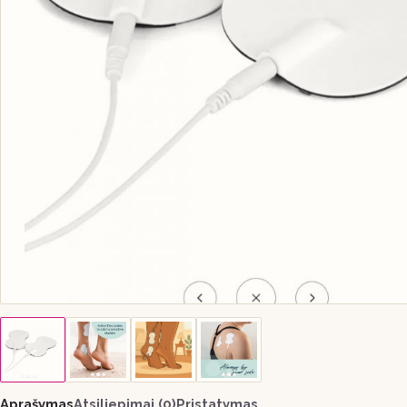
Aprašymas
Atsiliepimai (0)
Pristatymas